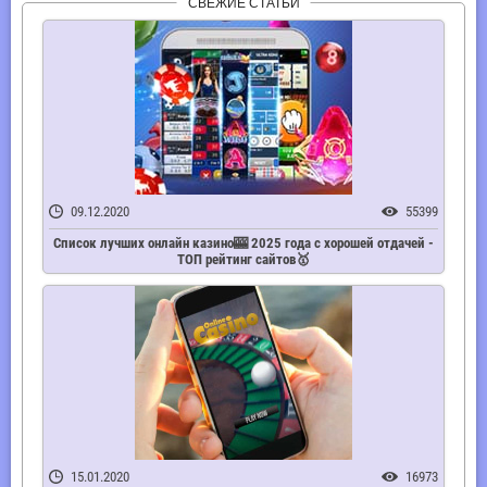
СВЕЖИЕ СТАТЬИ
организация
о сумме
с игорным
софтом
Klub Vulkan
Приветственный
Начальный
До 400-
с учетом
взнос 1000
500%.
депозита
руб.
20 FS
Faraon
За пополнение
Внести
До 200%
09.12.2020
55399
реальными
деньга на
деньгами
счет от 1000
Список лучших онлайн казино🎰 2025 года с хорошей отдачей -
до 10000 руб.
ТОП рейтинг сайтов🥇
Booi
За стартовое
Внести от
До 300%
оформление
1500 руб.
депозита
Frank
За пополнение
Пополнение
100%
баланса в начале
до 60000 руб.
сотрудничества
15.01.2020
16973
Pin Up
Халява
Взнос от
100%