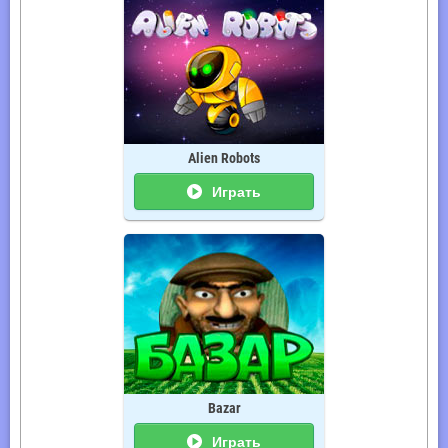
0
/5
Отзывов: 1
Перейти
Alien Robots
Скачать приложение
Играть
До 25 000 рублей
Приветственный бонус на первый депозит
На депозит |
*Условия получения
Bazar
0
/5
Играть