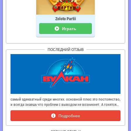
Скачать приложение
Zoloto Partii
Обзор
Играть
🎰Казино онлайн, дающие бонусы
новичкам в 2025 году
ПОСЛЕДНИЙ ОТЗЫВ
Перед тем как играть в слоты, покер, рулетки, иные игры, важно
грамотно выбрать надежного продавца услуг. Список
лицензированных заведений нельзя назвать маленьким, тем более
что 2025 год прогнозирует формирование более 5-ти организаций с
хорошими условиями для сотрудничества и возможностью
проводить время весело без пополнения баланса даже в
мобильных
казино
. Это будут казино онлайн, дающие шанс выиграть.
Сегодня интернет пестрит десятком хороших игровых площадок. В
самый адекватный среди многих. основной плюс это постоянство,
списке как давно возникшие компании, так и свежие организации с
и всегда знаешь что проблем с выводом не возникнет. А гонятся…
интересными бонусными программами, акциями, турнирами,
купонами и промокодами. Виды доступных вознаграждений при
Подробнее
выборе важно просматривать тщательно.
Клуб-
Подарки
Правила
Подробнее