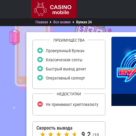
Главная
Все казино
Вулкан 24
ПРЕИМУЩЕСТВА
Проверенный Вулкан
Классические слоты
Быстрый вывод денег
Оперативный саппорт
НЕДОСТАТКИ
Не принимают криптовалюту
Скорость вывода
9.2
/10