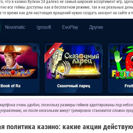
то, что в казино Вулкан 24 далеко не самый широкий ассортимент игр, зде
тно все геймы доступны как в бесплатном режиме, так и на реальные ден
 в то время как для настоящих вращений нужно создать аккаунт на сайте и 
смартфона очень удобно, поскольку размеры геймов адаптированы под небо
управлению, но после нескольких минут тренировок становится сложно пред
я политика казино: какие акции действу