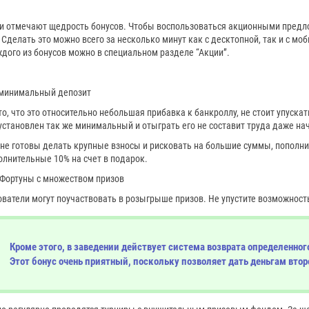
и отмечают щедрость бонусов. Чтобы воспользоваться акционными предл
 Сделать это можно всего за несколько минут как с десктопной, так и с мо
дого из бонусов можно в специальном разделе “Акции”.
 минимальный депозит
о, что это относительно небольшая прибавка к банкроллу, не стоит упускат
установлен так же минимальный и отыграть его не составит труда даже н
 не готовы делать крупные взносы и рисковать на большие суммы, пополни
олнительные 10% на счет в подарок.
 Фортуны с множеством призов
ватели могут поучаствовать в розыгрыше призов. Не упустите возможность
Кроме этого, в заведении действует система возврата определенног
Этот бонус очень приятный, поскольку позволяет дать деньгам вто