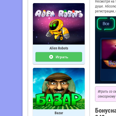
Несмотря на 
душе. Абсолю
регистрации,
Alien Robots
Играть
Играть со 
сенсорному 
Бонусна
Bazar