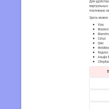
Для удобства
виртуальных 
платежную си
Здесь можно з
Visa
Masterc
Maestro
Cirrus
Qiwi
WebMo
Яндекс
Альфа 
Сберба