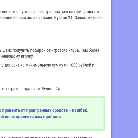
ожениями, нужно зарегистрироваться на официальном
бильной версии онлайн казино Вулкан 24. Ознакомиться с
ь шанс получить подарок от игрового клуба. Тем более
ачинающему игроку.
те депозит на минимальную сумму от 1000 рублей и
 выиграть подарок от Вулкан 24.
о процента от проигранных средств – кэшбек.
рой шанс принести вам прибыль.