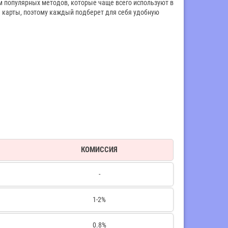
м популярных методов, которые чаще всего используют в
 карты, поэтому каждый подберет для себя удобную
КОМИССИЯ
-
1-2%
0.8%