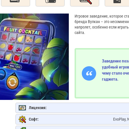
Игровое заведение, которое ст
бренда Вулкан – это несомненн
напролет, особенно если играт
сайта.
Заведение поз
удобный игров
чему стало оче
гаджета.
Лицензия:
Софт:
EvoPlay, 